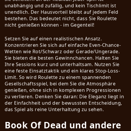
unabhängig und zufällig, und kein Tischlimit ist
unendlich. Der Hausvorteil bleibt auf jedem Feld
bestehen. Das bedeutet nicht, dass Sie Roulette
nicht genießen können - im Gegenteil!
Setzen Sie auf einen realistischen Ansatz.
Konzentrieren Sie sich auf einfache Even-Chance-
Wetten wie Rot/Schwarz oder Gerade/Ungerade.
Sie bieten die besten Gewinnchancen. Halten Sie
Ihre Sessions kurz und unterhaltsam. Nutzen Sie
eine feste Einsatztaktik und ein klares Stop-Loss-
Limit. So wird Roulette zu einem spannenden
Gesellschaftsspiel, bei dem Sie die Atmosphäre
genießen, ohne sich in komplexen Progressionen
zu verlieren. Denken Sie daran: Die Eleganz liegt in
der Einfachheit und der bewussten Entscheidung,
das Spiel als reine Unterhaltung zu sehen.
Book Of Dead und andere