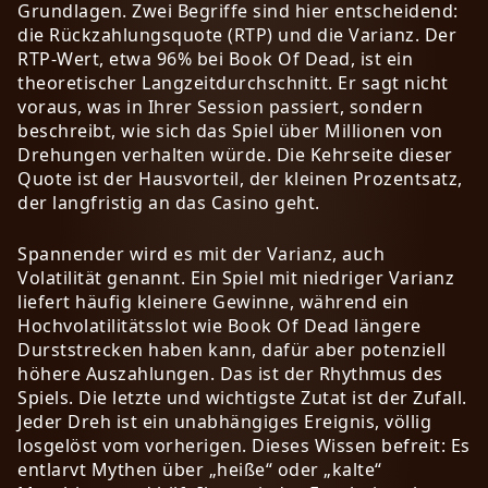
Grundlagen. Zwei Begriffe sind hier entscheidend:
die Rückzahlungsquote (RTP) und die Varianz. Der
RTP-Wert, etwa 96% bei Book Of Dead, ist ein
theoretischer Langzeitdurchschnitt. Er sagt nicht
voraus, was in Ihrer Session passiert, sondern
beschreibt, wie sich das Spiel über Millionen von
Drehungen verhalten würde. Die Kehrseite dieser
Quote ist der Hausvorteil, der kleinen Prozentsatz,
der langfristig an das Casino geht.
Spannender wird es mit der Varianz, auch
Volatilität genannt. Ein Spiel mit niedriger Varianz
liefert häufig kleinere Gewinne, während ein
Hochvolatilitätsslot wie Book Of Dead längere
Durststrecken haben kann, dafür aber potenziell
höhere Auszahlungen. Das ist der Rhythmus des
Spiels. Die letzte und wichtigste Zutat ist der Zufall.
Jeder Dreh ist ein unabhängiges Ereignis, völlig
losgelöst vom vorherigen. Dieses Wissen befreit: Es
entlarvt Mythen über „heiße“ oder „kalte“