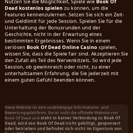
Nutzen Sie die Möglichkeit, Spiele wie
Book Of
Dead kostenlos spielen
zu können, um die
Features kennenzulernen. Setzen Sie sich ein Zeit-
und Geldlimit für jede Session. Spielen Sie für die
Unterhaltung der Bonusrunden und der
Geschichte, nicht in der Erwartung eines
bestimmten Ergebnisses. Wenn Sie in einem
seriösen
Book Of Dead Online Casino
spielen,
wissen Sie, dass die Spiele fair sind. Akzeptieren Sie
den Zufall als Teil des Nervenkitzels. So wird jede
Session, ob gewinnreich oder nicht, zu einer
unterhaltsamen Erfahrung, die Sie jederzeit mit
einem guten Gefühl beenden können.
Diese Website ist eine unabhängige Informations- und
Bewertungsplattform. Sie ist nicht die offizielle Website von
Book Of Dead und
steht in keiner Verbindung zu Book Of
Dead, wird von Book Of Dead nicht gebilligt, gesponsert
oder betrieben und befindet sich nicht im Eigentum von