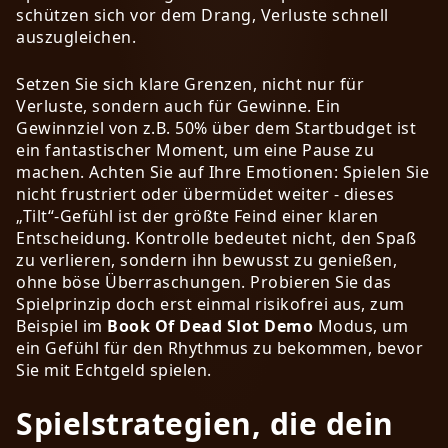
schützen sich vor dem Drang, Verluste schnell
auszugleichen.
Setzen Sie sich klare Grenzen, nicht nur für
Verluste, sondern auch für Gewinne. Ein
Gewinnziel von z.B. 50% über dem Startbudget ist
ein fantastischer Moment, um eine Pause zu
machen. Achten Sie auf Ihre Emotionen: Spielen Sie
nicht frustriert oder übermüdet weiter - dieses
„Tilt“-Gefühl ist der größte Feind einer klaren
Entscheidung. Kontrolle bedeutet nicht, den Spaß
zu verlieren, sondern ihn bewusst zu genießen,
ohne böse Überraschungen. Probieren Sie das
Spielprinzip doch erst einmal risikofrei aus, zum
Beispiel im
Book Of Dead Slot Demo
Modus, um
ein Gefühl für den Rhythmus zu bekommen, bevor
Sie mit Echtgeld spielen.
Spielstrategien, die dein