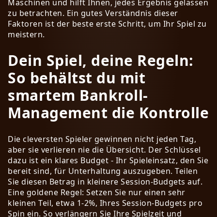
Maschinen und hilft Ihnen, jedes Ergebnis gelassen
zu betrachten. Ein gutes Verständnis dieser
Faktoren ist der beste erste Schritt, um Ihr Spiel zu
meistern.
Dein Spiel, deine Regeln:
So behältst du mit
smartem Bankroll-
Management die Kontrolle
Die cleversten Spieler gewinnen nicht jeden Tag,
aber sie verlieren nie die Übersicht. Der Schlüssel
dazu ist ein klares Budget - Ihr Spieleinsatz, den Sie
bereit sind, für Unterhaltung auszugeben. Teilen
Sie diesen Betrag in kleinere Session-Budgets auf.
Eine goldene Regel: Setzen Sie nur einen sehr
kleinen Teil, etwa 1-2%, Ihres Session-Budgets pro
Spin ein. So verlängern Sie Ihre Spielzeit und