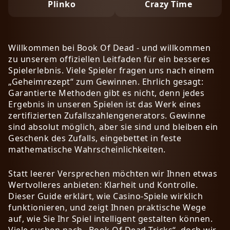
Plinko
Crazy Time
Willkommen bei Book Of Dead - und willkommen
zu unserem offiziellen Leitfaden für ein besseres
Spielerlebnis. Viele Spieler fragen uns nach einem
„Geheimrezept“ zum Gewinnen. Ehrlich gesagt:
Garantierte Methoden gibt es nicht, denn jedes
Ergebnis in unseren Spielen ist das Werk eines
zertifizierten Zufallszahlengenerators. Gewinne
sind absolut möglich, aber sie sind und bleiben ein
Geschenk des Zufalls, eingebettet in feste
mathematische Wahrscheinlichkeiten.
Statt leerer Versprechen möchten wir Ihnen etwas
Wertvolleres anbieten: Klarheit und Kontrolle.
Dieser Guide erklärt, wie Casino-Spiele wirklich
funktionieren, und zeigt Ihnen praktische Wege
auf, wie Sie Ihr Spiel intelligent gestalten können.