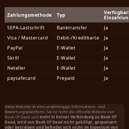
Verfügbar
Zahlungsmethode
Typ
Einzahlun
SEPA-Lastschrift
Banktransfer
Ja
Visa / Mastercard
Debit-/Kreditkarte
Ja
PayPal
E-Wallet
Ja
Skrill
E-Wallet
Ja
Neteller
E-Wallet
Ja
paysafecard
Prepaid
Ja
Diese Website ist eine unabhängige Informations- und
Bewertungsplattform. Sie ist nicht die offizielle Website von
Book Of Dead und
steht in keiner Verbindung zu Book Of
Dead, wird von Book Of Dead nicht gebilligt, gesponsert
oder betrieben und befindet sich nicht im Eigentum von