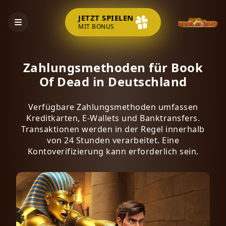
JETZT SPIELEN
MIT BONUS
Zahlungsmethoden für Book
Of Dead in Deutschland
Verfügbare Zahlungsmethoden umfassen
Kreditkarten, E-Wallets und Banktransfers.
Transaktionen werden in der Regel innerhalb
von 24 Stunden verarbeitet. Eine
Kontoverifizierung kann erforderlich sein.