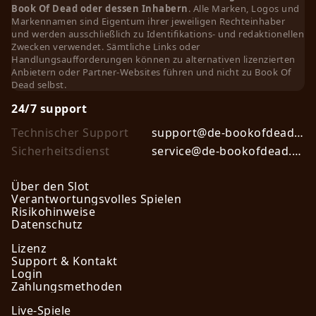
Book Of Dead oder dessen Inhabern
. Alle Marken, Logos und
Markennamen sind Eigentum ihrer jeweiligen Rechteinhaber
und werden ausschließlich zu Identifikations- und redaktionellen
Zwecken verwendet. Sämtliche Links oder
Handlungsaufforderungen können zu alternativen lizenzierten
Anbietern oder Partner-Websites führen und nicht zu Book Of
Dead selbst.
24/7 support
Technischer Support
support@de-bookofdead.de
Sicherheitsdienst
service@de-bookofdead.de
Über den Slot
Verantwortungsvolles Spielen
Risikohinweise
Datenschutz
Lizenz
Support & Kontakt
Login
Zahlungsmethoden
Live-Spiele