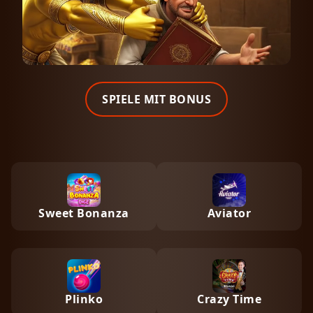
SPIELE MIT BONUS
Sweet Bonanza
Aviator
Plinko
Crazy Time