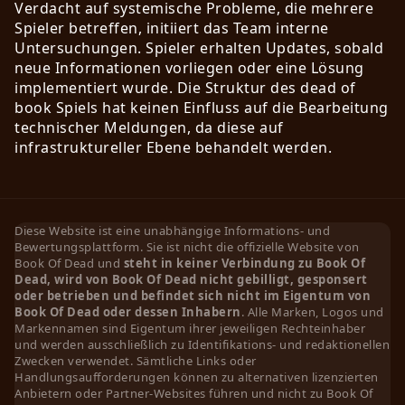
Verdacht auf systemische Probleme, die mehrere
Spieler betreffen, initiiert das Team interne
Untersuchungen. Spieler erhalten Updates, sobald
neue Informationen vorliegen oder eine Lösung
implementiert wurde. Die Struktur des dead of
book Spiels hat keinen Einfluss auf die Bearbeitung
technischer Meldungen, da diese auf
infrastruktureller Ebene behandelt werden.
Diese Website ist eine unabhängige Informations- und
Bewertungsplattform. Sie ist nicht die offizielle Website von
Book Of Dead und
steht in keiner Verbindung zu Book Of
Dead, wird von Book Of Dead nicht gebilligt, gesponsert
oder betrieben und befindet sich nicht im Eigentum von
Book Of Dead oder dessen Inhabern
. Alle Marken, Logos und
Markennamen sind Eigentum ihrer jeweiligen Rechteinhaber
und werden ausschließlich zu Identifikations- und redaktionellen
Zwecken verwendet. Sämtliche Links oder
Handlungsaufforderungen können zu alternativen lizenzierten
Anbietern oder Partner-Websites führen und nicht zu Book Of