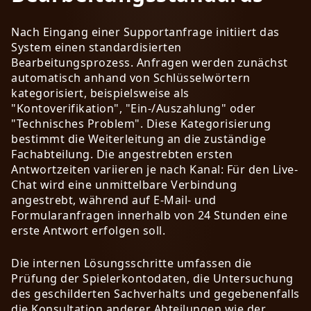
Nach Eingang einer Supportanfrage initiiert das
System einen standardisierten
Bearbeitungsprozess. Anfragen werden zunächst
automatisch anhand von Schlüsselwörtern
kategorisiert, beispielsweise als
"Kontoverifikation", "Ein-/Auszahlung" oder
"Technisches Problem". Diese Kategorisierung
bestimmt die Weiterleitung an die zuständige
Fachabteilung. Die angestrebten ersten
Antwortzeiten variieren je nach Kanal: Für den Live-
Chat wird eine unmittelbare Verbindung
angestrebt, während auf E-Mail- und
Formularanfragen innerhalb von 24 Stunden eine
erste Antwort erfolgen soll.
Die internen Lösungsschritte umfassen die
Prüfung der Spielerkontodaten, die Untersuchung
des geschilderten Sachverhalts und gegebenenfalls
die Konsultation anderer Abteilungen wie der