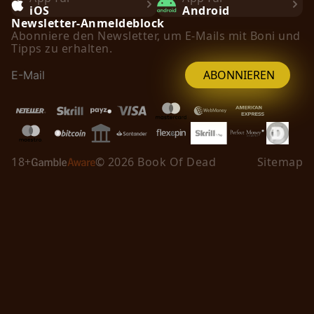
iOS
Android
Newsletter-Anmeldeblock
Abonniere den Newsletter, um E-Mails mit Boni und
Tipps zu erhalten.
ABONNIEREN
18+
©
2026
Book Of Dead
Sitemap