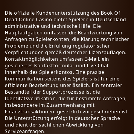
Die offizielle Kundenunterstützung des Book Of
Dead Online Casino bietet Spielern in Deutschland
administrative und technische Hilfe. Die
Hauptaufgaben umfassen die Beantwortung von
Anfragen zu Spielerkonten, die Klärung technischer
Probleme und die Erfüllung regulatorischer
Verpflichtungen gemäß deutscher Lizenzauflagen.
Kontaktmöglichkeiten umfassen E-Mail, ein
gesichertes Kontaktformular und Live-Chat
innerhalb des Spielerkontos. Eine präzise
Kommunikation seitens des Spielers ist für eine
effiziente Bearbeitung unerlässlich. Ein zentraler
Bestandteil der Supportprozesse ist die
Identitätsverifikation, die für bestimmte Anfragen,
insbesondere im Zusammenhang mit
Finanztransaktionen, gesetzlich vorgeschrieben ist.
Die Unterstützung erfolgt in deutscher Sprache
und dient der sachlichen Abwicklung von
Serviceanfragen.